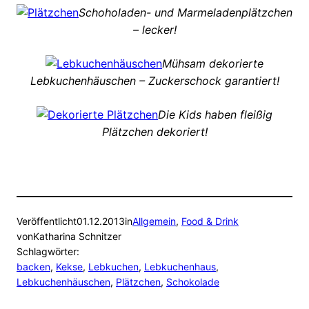
Schoholaden- und Marmeladenplätzchen
– lecker!
Mühsam dekorierte
Lebkuchenhäuschen – Zuckerschock garantiert!
Die Kids haben fleißig
Plätzchen dekoriert!
Veröffentlicht
01.12.2013
in
Allgemein
, 
Food & Drink
von
Katharina Schnitzer
Schlagwörter:
backen
, 
Kekse
, 
Lebkuchen
, 
Lebkuchenhaus
, 
Lebkuchenhäuschen
, 
Plätzchen
, 
Schokolade