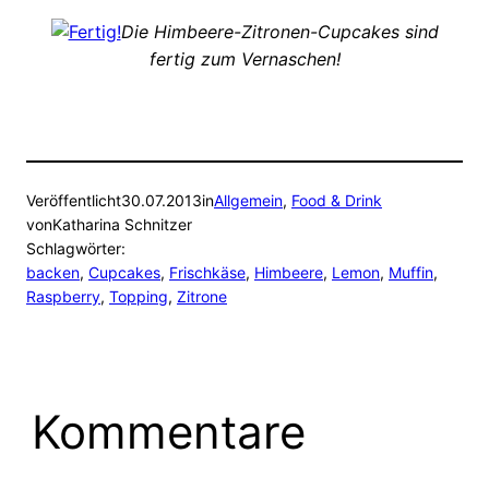
Die Himbeere-Zitronen-Cupcakes sind
fertig zum Vernaschen!
Veröffentlicht
30.07.2013
in
Allgemein
, 
Food & Drink
von
Katharina Schnitzer
Schlagwörter:
backen
, 
Cupcakes
, 
Frischkäse
, 
Himbeere
, 
Lemon
, 
Muffin
, 
Raspberry
, 
Topping
, 
Zitrone
Kommentare