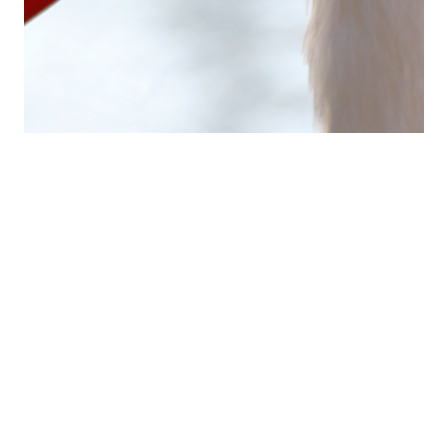
Kleine Tierparade
Bei schönem Wetter sind wir mit den Kindern ja
immer irgendwie mal unterwegs.
07.02.2014