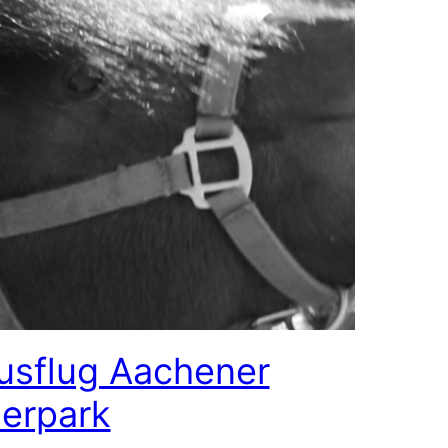
usflug Aachener
ierpark