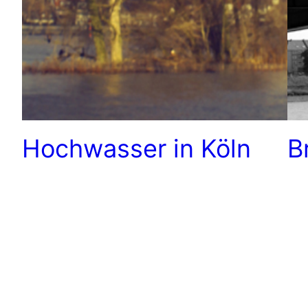
Hochwasser in Köln
B
Heute haben wir einen kleinen
Ein
Weihnachtsspaziergang entlang des Rheins
am 
gemacht. Das der Rhein über die Ufer
wie
gestiegen ist, das wußten wir bereits. Wie das
met
nun genau aussah, davon konnten wir uns bei
mei
dem Spaziergang einen eigenen Eindruck
EOS
verschaffen.
„al