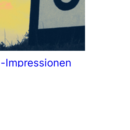
n-Impressionen
n wir eine Fahrradtour entlang des
ernommen. Anfangs war das Wetter
wachsen, doch mit der Zeit hatten
hen Sonnenschein. Viele Bilder sind
r nicht entstanden, da wir viel mit
n zu tun hatten und irgendwie mal
s viel zu schnell ging. Dennoch gibt