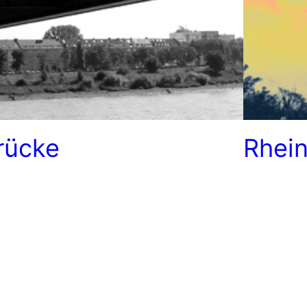
rücke
Rhei
e kleine Impression von einem Spaziergang
Heute habe
Rhein in Köln. Brücken üben auf mich immer
Rheins unt
der eine gewisse Faszination aus – auch in
sehr durch
aphorischer Hinsicht. Das Bild habe ich mit
wir herrlic
ner neusten Errungenschaft – einer Canon
heute leide
 650D – aufgenommen. Nach unserer
den Kinder
ten“ Samsung ist es schon ein gewisse
wieder alle