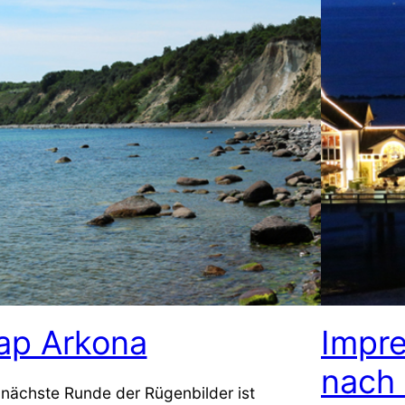
ap Arkona
Impre
nach
 nächste Runde der Rügenbilder ist