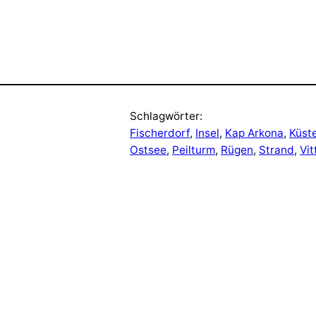
Schlagwörter:
Fischerdorf
, 
Insel
, 
Kap Arkona
, 
Küst
Ostsee
, 
Peilturm
, 
Rügen
, 
Strand
, 
Vit