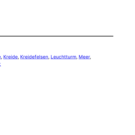
e
, 
Kreide
, 
Kreidefelsen
, 
Leuchtturm
, 
Meer
, 
t