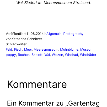
Wal-Skelett im Meeresmuseum Stralsund.
Veröffentlicht
11.08.2014
in
Allgemein
, 
Photography
von
Katharina Schnitzer
Schlagwörter:
Feld
, 
Fisch
, 
Meer
, 
Meeresmuseum
, 
Mohnblume
, 
Museum
, 
poppy
, 
Rochen
, 
Skelett
, 
Wal
, 
Weizen
, 
Windrad
, 
Windräder
Kommentare
Ein Kommentar zu „Gartentag