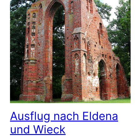
Ausflug nach Eldena
und Wieck