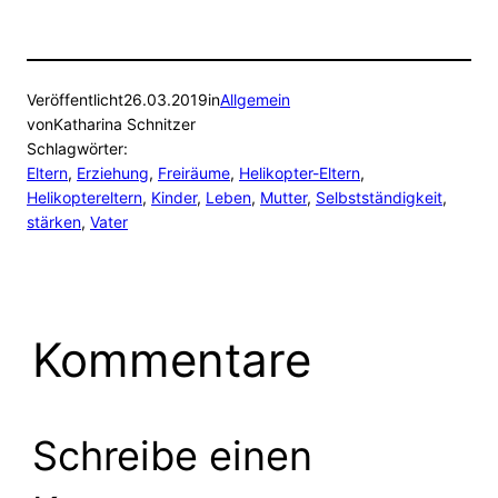
Veröffentlicht
26.03.2019
in
Allgemein
von
Katharina Schnitzer
Schlagwörter:
Eltern
, 
Erziehung
, 
Freiräume
, 
Helikopter-Eltern
, 
Helikoptereltern
, 
Kinder
, 
Leben
, 
Mutter
, 
Selbstständigkeit
, 
stärken
, 
Vater
Kommentare
Schreibe einen