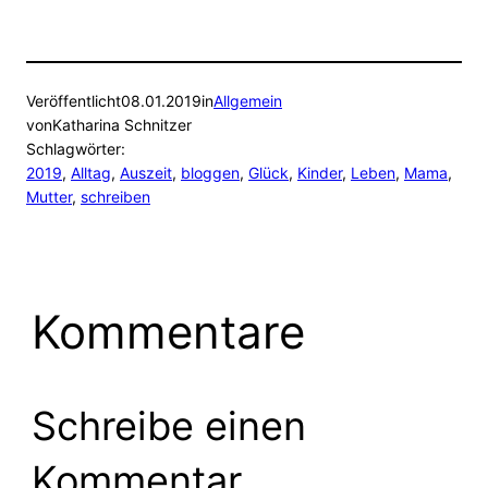
Veröffentlicht
08.01.2019
in
Allgemein
von
Katharina Schnitzer
Schlagwörter:
2019
, 
Alltag
, 
Auszeit
, 
bloggen
, 
Glück
, 
Kinder
, 
Leben
, 
Mama
, 
Mutter
, 
schreiben
Kommentare
Schreibe einen
Kommentar