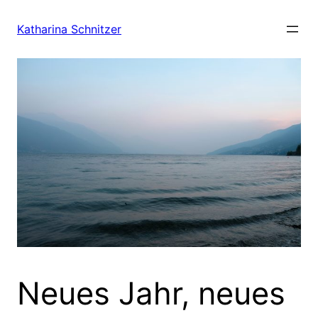
Zum
Inhalt
Katharina Schnitzer
springen
Neues Jahr, neues